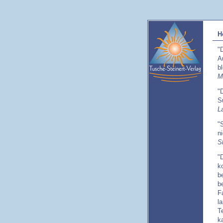
H
"
A
b
M
"
S
L
"
n
S
"
k
b
b
F
l
T
k