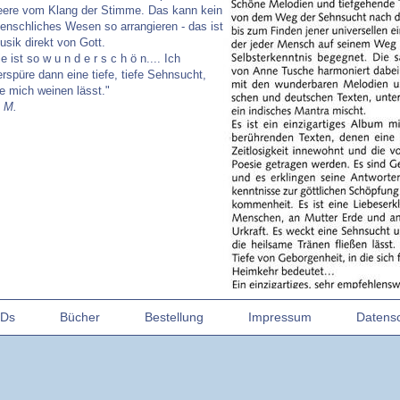
eere vom Klang der Stimme. Das kann kein
enschliches Wesen so arrangieren - das ist
usik direkt von Gott.
e ist so w u n d e r s c h ö n.... Ich
erspüre dann eine tiefe, tiefe Sehnsucht,
ie mich weinen lässt."
. M.
Ds
Bücher
Bestellung
Impressum
Datens