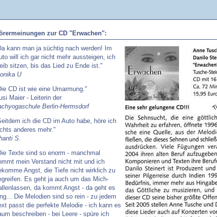
örermeinungen zur CD "Erwachen":
Da kann man ja süchtig nach werden! Im
uto will ich gar nicht mehr aussteigen, ich
leib sitzen, bis das Lied zu Ende ist."
onika U
Die CD ist wie eine Umarmung."
usi Maier - Leiterin der
achyogaschule Berlin-Hermsdorf
Seitdem ich die CD im Auto habe, höre ich
ichts anderes mehr."
hanti S.
Die Texte sind so enorm - manchmal
ommt mein Verstand nicht mit und ich
ekomme Angst, die Tiefe nicht wirklich zu
egreifen. Es geht ja auch um das Mich-
allenlassen, da kommt Angst - da geht es
ang... Die Melodien sind so rein - zu jedem
ext passt die perfekte Melodie - ich kann es
aum beschreiben - bei Leere - spüre ich