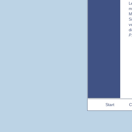
L
m
M
Si
v
d
P
Start
C