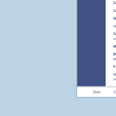
Ś
S
N
o
T
v
M
B
b
P
V
n
- 
Start
C
A
g
S
d