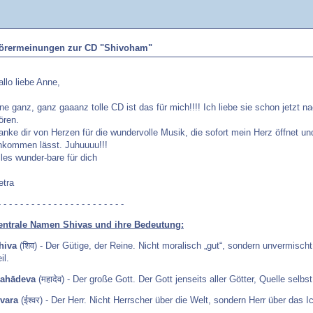
örermeinungen zur CD "Shivoham"
allo liebe Anne,
ine ganz, ganz gaaanz tolle CD ist das für mich!!!! Ich liebe sie schon jetzt 
ören.
anke dir von Herzen für die wundervolle Musik, die sofort mein Herz öffnet u
nkommen lässt. Juhuuuu!!!
lles wunder-bare für dich
etra
- - - - - - - - - - - - - - - - - - - - - - -
entrale Namen Shivas und ihre Bedeutung:
hiva
(शिव) - Der Gütige, der Reine. Nicht moralisch „gut“, sondern unvermischt,
il.
ahādeva
(महादेव) - Der große Gott. Der Gott jenseits aller Götter, Quelle selbst
śvara
(ईश्वर) - Der Herr. Nicht Herrscher über die Welt, sondern Herr über das I