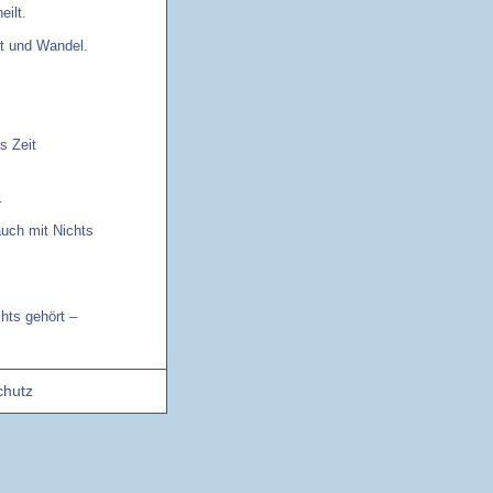
eilt.
it und Wandel.
s Zeit
.
auch mit Nichts
chts gehört –
chutz
 diese Lieder
eundliche Gott
ren Geist von