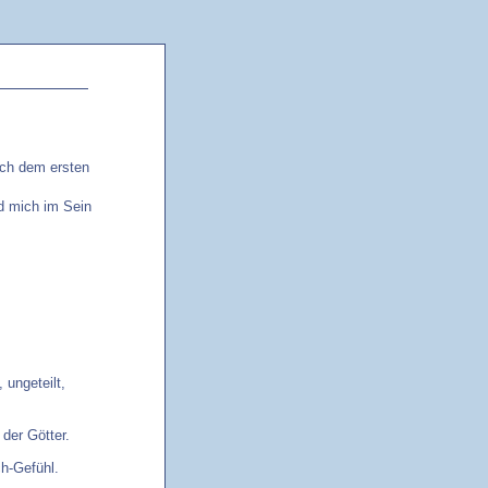
nach dem ersten
nd mich im Sein
 ungeteilt,
 der Götter.
ch-Gefühl.