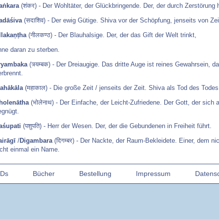
aṅkara
(शंकर) - Der Wohltäter, der Glückbringende. Der, der durch Zerstörung h
adāśiva
(सदाशिव) - Der ewig Gütige. Shiva vor der Schöpfung, jenseits von Ze
īlakaṇṭha
(नीलकण्ठ) - Der Blauhalsige. Der, der das Gift der Welt trinkt,
hne daran zu sterben.
ryambaka
(त्र्यम्बक) - Der Dreiaugige. Das dritte Auge ist reines Gewahrsein, da
erbrennt.
ahākāla
(महाकाल) - Die große Zeit / jenseits der Zeit. Shiva als Tod des Todes
holenātha
(भोलेनाथ) - Der Einfache, der Leicht-Zufriedene. Der Gott, der sich 
egnügt.
aśupati
(पशुपति) - Herr der Wesen. Der, der die Gebundenen in Freiheit führt.
airāgī
/
Digambara
(दिगम्बर) - Der Nackte, der Raum-Bekleidete. Einer, dem ni
icht einmal ein Name.
- - - - - - - - - - - - - - - - - - - - - - -
Ds
Bücher
Bestellung
Impressum
Datens
ls ich die ersten Töne der CD gehört habe, dachte ich: Was für ein Geschenk,
enießen zu können!
hiva ist nicht nur der Gott der Zerstörung, er ist auch der gütige, milde und fr
er Erneuerung. Und genau da ist es, was ich in diesen Liedern höre – den kla