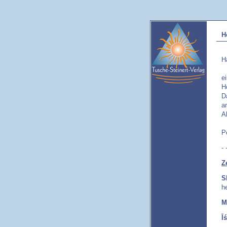
H
H
e
H
D
a
A
P
- 
Z
S
he
M
Ī