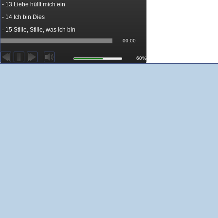
- 13 Liebe hüllt mich ein
- 14 Ich bin Dies
- 15 Stille, Stille, was Ich bin
00:00
60%